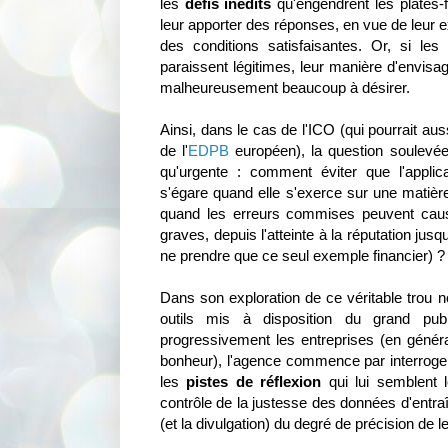
les
défis inédits
qu'engendrent les plates-
leur apporter des réponses, en vue de leur e
des conditions satisfaisantes. Or, si les
paraissent légitimes, leur manière d'envisa
malheureusement beaucoup à désirer.
Ainsi, dans le cas de l'ICO (qui pourrait aus
de l'
EDPB
européen), la question soulevée,
qu'urgente : comment éviter que l'applicati
s'égare quand elle s'exerce sur une matièr
quand les erreurs commises peuvent ca
graves, depuis l'atteinte à la réputation jus
ne prendre que ce seul exemple financier) ?
Dans son exploration de ce véritable trou n
outils mis à disposition du grand pub
progressivement les entreprises (en génér
bonheur), l'agence commence par interroger
les
pistes de réflexion
qui lui semblent l
contrôle de la justesse des données d'entra
(et la divulgation) du degré de précision de l