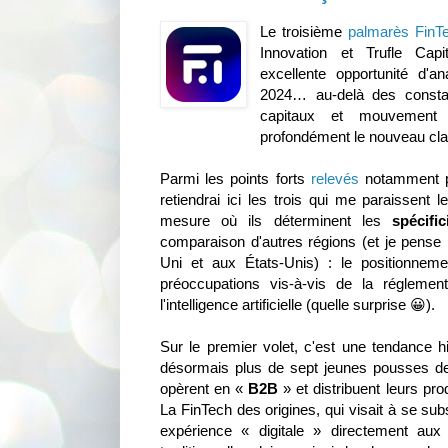
Le troisième
palmarès FinT
Innovation et Trufle Capi
excellente opportunité d'ana
2024… au-delà des constat
capitaux et mouvement d
profondément le nouveau cl
Parmi les points forts
relevés
notamment pa
retiendrai ici les trois qui me paraissent 
mesure où ils déterminent les
spécifi
comparaison d'autres régions (et je pense
Uni et aux États-Unis) : le positionnem
préoccupations vis-à-vis de la réglemen
l'intelligence artificielle (quelle surprise 😀).
Sur le premier volet, c'est une tendance hi
désormais plus de sept jeunes pousses de
opèrent en «
B2B
» et distribuent leurs pro
La FinTech des origines, qui visait à se sub
expérience « digitale » directement aux 