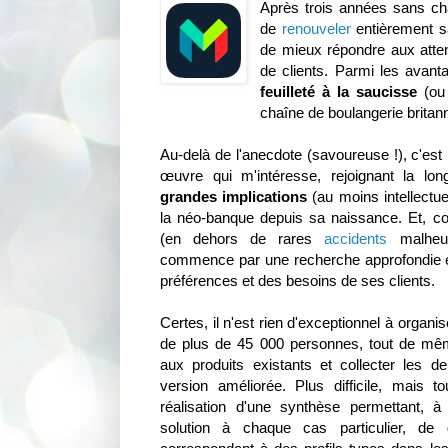
Après trois années sans c
de
renouveler
entièrement s
de mieux répondre aux atten
de clients. Parmi les avant
feuilleté à la saucisse
(ou 
chaîne de boulangerie britan
Au-delà de l'anecdote (savoureuse !), c'es
œuvre qui m'intéresse, rejoignant la l
grandes implications
(au moins intellectu
la néo-banque depuis sa naissance. Et, 
(en dehors de rares
accidents
malheure
commence par une recherche approfondie e
préférences et des besoins de ses clients.
Certes, il n'est rien d'exceptionnel à organi
de plus de 45 000 personnes, tout de même)
aux produits existants et collecter les 
version améliorée. Plus difficile, mais to
réalisation d'une synthèse permettant, à 
solution à chaque cas particulier, de