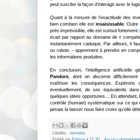
peut susciter la façon d'interagir avec le logic
Quant à la mesure de l'exactitude des mod
bien combien elle est
insaisissable
. Outre
près imprévisible, elle est surtout fortement
écart par rapport au domaine de « compétenc
instantanément caduque. Par ailleurs, il fau
ou robots – apprennent à prendre en compte
les informations produites.
En conclusion, l'intelligence artificiell
Pandore
, dont on discerne difficilement
maîtriser les conséquences. Espérons q
éventuellement, de ses équivalents dan
quelques idées opportunes… En attendant, l
contrôle (humain) systématique sur ce qui 
jamais la laisser nous faire croire qu'elle détie
Libellés :
données
Publié par
Patrice
à
21:30
Aucun commentaire