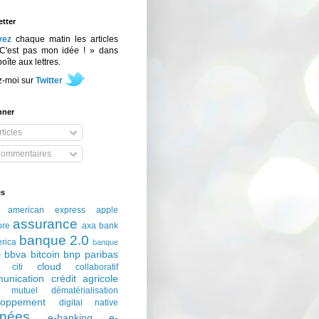
tter
vez
chaque matin les articles
C'est pas mon idée ! » dans
boîte aux lettres.
z-moi sur
Twitter
nner
ticles
ommentaires
és
american express
apple
assurance
ore
axa
bank
banque 2.0
erica
banque
bbva
bitcoin
bnp paribas
e
cloud
citi
collaboratif
unication
crédit agricole
t mutuel
dématérialisation
loppement
digital native
nées
e-banking
e-