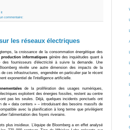
it
un commentaire:
 sur les réseaux électriques
gtemps, la croissance de la consommation énergétique des
 production informatiques
génère des inquiétudes quant à
é des fournisseurs d'électricité à suivre la demande. Une
loomberg révèle une autre dimension des impacts de la
on de ces infrastructures, engendrée en particulier par le récent
nt exponentiel de l'intelligence artificielle.
nnementales
de la prolifération des usages numériques,
lectriques exploitent des énergies fossiles, restent au centre
ont pas les seules. Déjà, quelques incidents ponctuels ont
on de « data centers » – introduisant des besoins massifs de
mpatible avec la planification à long terme que privilégient
urber l'alimentation des foyers riverains.
ffets plus insidieux. L'équipe de Bloomberg a en effet analysé