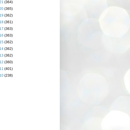
21
(364)
20
(365)
19
(362)
18
(361)
17
(363)
16
(363)
15
(362)
14
(362)
13
(362)
12
(360)
11
(401)
10
(238)