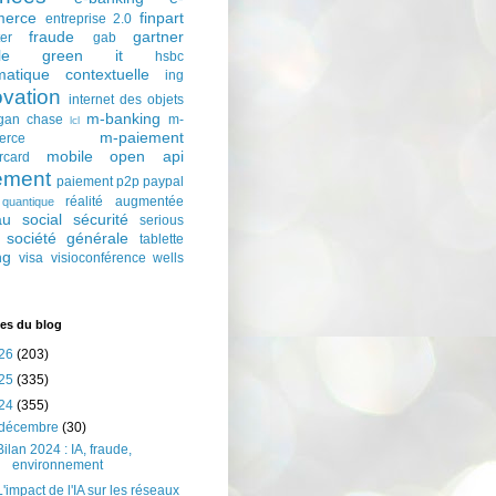
erce
finpart
entreprise 2.0
fraude
gartner
ter
gab
le
green it
hsbc
matique contextuelle
ing
ovation
internet des objets
m-banking
gan chase
m-
lcl
m-paiement
erce
mobile
open api
rcard
ement
paiement p2p
paypal
réalité augmentée
quantique
au social
sécurité
serious
société générale
tablette
ng
visa
visioconférence
wells
es du blog
26
(203)
25
(335)
24
(355)
décembre
(30)
Bilan 2024 : IA, fraude,
environnement
L'impact de l'IA sur les réseaux