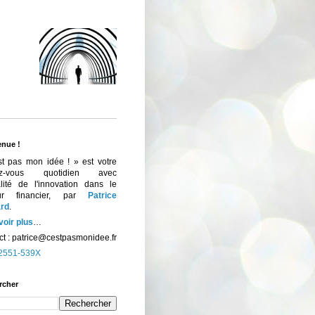
enue !
st pas mon idée ! » est votre
ez-vous quotidien avec
ualité de l'innovation dans le
eur financier, par
Patrice
rd
.
voir plus
…
t :
patrice@cestpasmonidee.fr
2551-539X
rcher