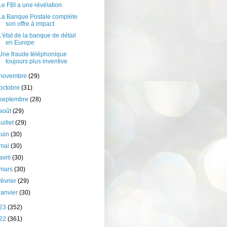
Le FBI a une révélation
La Banque Postale complète
son offre à impact
L'état de la banque de détail
en Europe
Une fraude téléphonique
toujours plus inventive
novembre
(29)
octobre
(31)
septembre
(28)
août
(29)
juillet
(29)
juin
(30)
mai
(30)
avril
(30)
mars
(30)
février
(29)
janvier
(30)
23
(352)
22
(361)