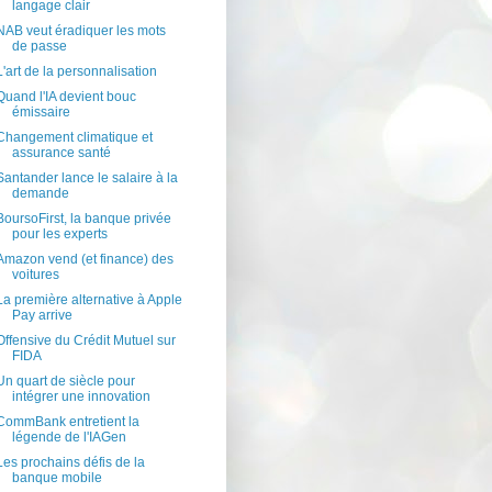
langage clair
NAB veut éradiquer les mots
de passe
L'art de la personnalisation
Quand l'IA devient bouc
émissaire
Changement climatique et
assurance santé
Santander lance le salaire à la
demande
BoursoFirst, la banque privée
pour les experts
Amazon vend (et finance) des
voitures
La première alternative à Apple
Pay arrive
Offensive du Crédit Mutuel sur
FIDA
Un quart de siècle pour
intégrer une innovation
CommBank entretient la
légende de l'IAGen
Les prochains défis de la
banque mobile