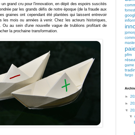
 un grand cru pour l'innovation, en dépit des espoirs suscités
comm
gendrée par les grands défis de notre époque (de la fraude aux
forres
es graines ont cependant été plantées qui laissent entrevoir
goog
 les mois ou années à venir. Chez les acteurs historiques,
infor
u. Ou au sein d'une nouvelle vague de trublions profitant de
inn
ncher la prochaine transformation.
jpmor
comm
maste
pai
pfm
rése
game
tradi
fargo
Archiv
►
20
►
20
▼
20
▼