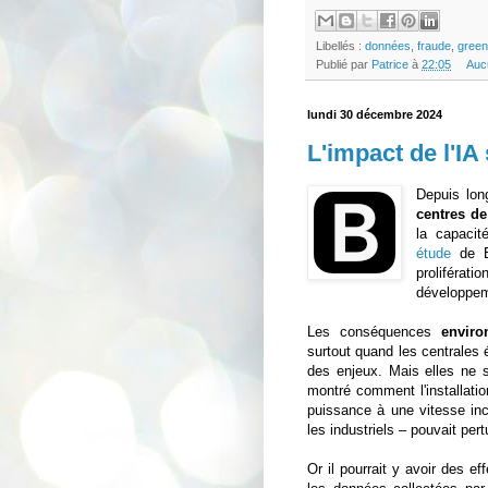
Libellés :
données
,
fraude
,
green 
Publié par
Patrice
à
22:05
Auc
lundi 30 décembre 2024
L'impact de l'IA
Depuis lon
centres de
la capacit
étude
de B
proliférati
développeme
Les conséquences
enviro
surtout quand les centrales é
des enjeux. Mais elles ne s
montré comment l'installati
puissance à une vitesse inco
les industriels – pouvait pert
Or il pourrait y avoir des e