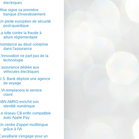
électriques
Wise signe sa première
banque d'investissement
Un pilote européen de sécurité
post-quantique
La lutte contre la fraude à
allure réglementaire
Assistance au deuil comprise
dans l'assurance
L'innovation ne part pas de la
technologie
L'assurance dédiée aux
véhicules électriques
U.S. Bank déploie une agence
de voyage
L'IA remplacera le service
client
ABN AMRO enrichit son
identité numérique
Le réseau CB enfin compatible
avec Apple Pay
Un centre d'appel multilingue
grâce à l'IA
CaixaBank s'engage pour un