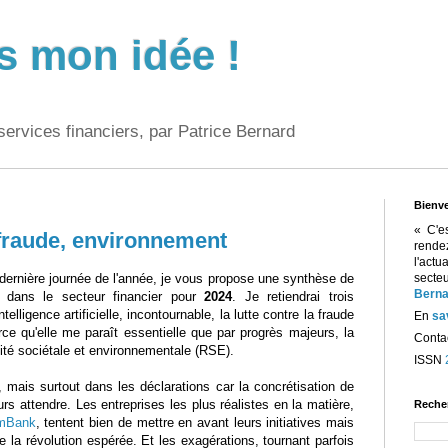
s mon idée !
services financiers, par Patrice Bernard
Bienv
« C'e
 fraude, environnement
rend
l'act
dernière journée de l'année, je vous propose une synthèse de
sect
Berna
on dans le secteur financier pour
2024
. Je retiendrai trois
ntelligence artificielle, incontournable, la lutte contre la fraude
En
sa
rce qu'elle me paraît essentielle que par progrès majeurs, la
Contac
ité sociétale et environnementale (RSE).
ISSN
, mais surtout dans les déclarations car la concrétisation de
rs attendre. Les entreprises les plus réalistes en la matière,
Reche
mBank
, tentent bien de mettre en avant leurs initiatives mais
e la révolution espérée. Et les exagérations, tournant parfois