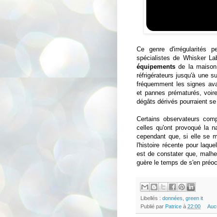
Ce genre d'irrégularités 
spécialistes de Whisker La
équipements
de la maison,
réfrigérateurs jusqu'à une su
fréquemment les signes ava
et pannes prématurés, voire
dégâts dérivés pourraient se 
Certains observateurs compar
celles qu'ont provoqué la 
cependant que, si elle se ma
l'histoire récente pour laqu
est de constater que, malh
guère le temps de s'en préo
Libellés :
données
,
green it
Publié par
Patrice
à
22:00
Auc