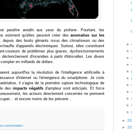
peut paraître anodin aux yeux du profane. Pourtant, les
bs estiment qu'elles peuvent créer des
anomalies sur les
 depuis des bruits gênants issus des climatiseurs ou des
►
rchauffe d'appareils électroniques. Surtout, elles constituent
nt-coureurs de problèmes plus graves, dysfonctionnements
►
 déclenchement d'incendies à partir d'étincelles. Les divers
►
compter en milliards de dollars.
►
►
ent aujourd'hui la révolution de l'intelligence artificielle à
naissance d'internet ou l'émergence du
smartphone
. Je crois
►
térialise, il s'agira de la première rupture technologique de
►
elle des
impacts négatifs
d'ampleur sont anticipés. Et force
►
eureusement, les acteurs directement concernés ne prennent
►
ccuper… et encore moins de les prévenir…
►
►
►
20
un commentaire:
►
20