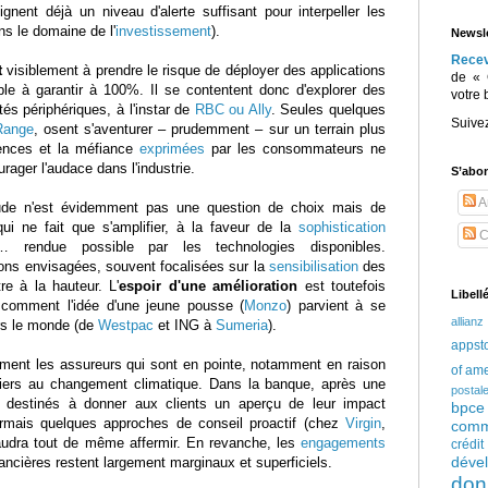
ignent déjà un niveau d'alerte suffisant pour interpeller les
ans le domaine de l'
investissement
).
Newsle
Rece
t
visiblement à prendre le risque de déployer des applications
de « 
ible à garantir à 100%. Il se contentent donc d'explorer des
votre 
tés périphériques, à l'instar de
RBC ou Ally
. Seules quelques
Suive
Range
, osent s'aventurer – prudemment – sur un terrain plus
cences et la méfiance
exprimées
par les consommateurs ne
ager l'audace dans l'industrie.
S’abo
Ar
raude n'est évidemment pas une question de choix mais de
 ne fait que s'amplifier, à la faveur de la
sophistication
C
 rendue possible par les technologies disponibles.
ons envisagées, souvent focalisées sur la
sensibilisation
des
re à la hauteur. L'
espoir d'une amélioration
est toutefois
Libell
comment l'idée d'une jeune pousse (
Monzo
) parvient à se
allianz
rs le monde (de
Westpac
et ING à
Sumeria
).
appst
ement les assureurs qui sont en pointe, notamment en raison
of am
étiers au changement climatique. Dans la banque, après une
postal
ls destinés à donner aux clients un aperçu de leur impact
bpce
rmais quelques approches de conseil proactif (chez
Virgin
,
comm
faudra tout de même affermir. En revanche, les
engagements
crédi
déve
nancières restent largement marginaux et superficiels.
don