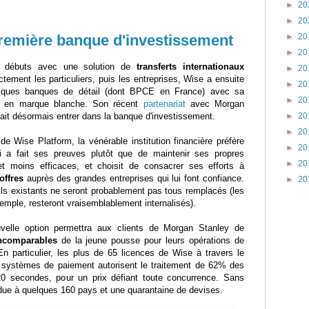
►
20
►
20
remière banque d'investissement
►
20
►
20
 débuts avec une solution de
transferts internationaux
►
20
ectement les particuliers, puis les entreprises, Wise a ensuite
►
20
elques banques de détail (dont BPCE en France) avec sa
►
20
me en marque blanche. Son récent
partenariat
avec Morgan
fait désormais entrer dans la banque d'investissement.
►
20
►
20
 Wise Platform, la vénérable institution financière préfère
►
20
i a fait ses preuves plutôt que de maintenir ses propres
►
20
 et moins efficaces, et choisit de consacrer ses efforts à
offres
auprès des grandes entreprises qui lui font confiance.
►
20
ils existants ne seront probablement pas tous remplacés (les
mple, resteront vraisemblablement internalisés).
velle option permettra aux clients de Morgan Stanley de
ncomparables
de la jeune pousse pour leurs opérations de
 particulier, les plus de 65 licences de Wise à travers le
systèmes de paiement autorisent le traitement de 62% des
0 secondes, pour un prix défiant toute concurrence. Sans
ndue à quelques 160 pays et une quarantaine de devises.