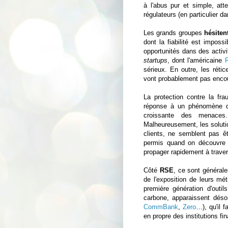
à l'abus pur et simple, atte
régulateurs (en particulier d
Les grands groupes
hésiten
dont la fiabilité est imposs
opportunités dans des activi
startups
, dont l'américaine
sérieux. En outre, les réti
vont probablement pas encour
La protection contre la f
réponse à un phénomène qui
croissante des menaces…
Malheureusement, les soluti
clients, ne semblent pas êt
permis quand on découvre 
propager rapidement à trave
Côté
RSE
, ce sont général
de l'exposition de leurs m
première génération d'outi
carbone, apparaissent déso
CommBank
,
Zero
…), qu'il 
en propre des institutions fi