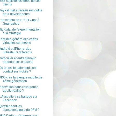
RBS sollicite les idées de ses
clients
PayPal met à niveau ses outils
pour développeurs
Lancement de la "Citi Cup" à
Guangzhou
Big data, de l'expérimentation
à la stratégie
Fortuneo génère des cartes
virtuelles sur mobile
Android et iPhone, des
utilisateurs différents
Particulier et entrepreneur :
opportunités croisées
Où en est le paiement sans
contact sur mobile ?
PKO crée la banque mobile de
4ème génération
Innovation dans l'assurance,
quelle réalité ?
L'Australie a sa banque sur
Facebook
Qu'attendent les
consommateurs du PFM ?
BNP Paribas s'interroge sur