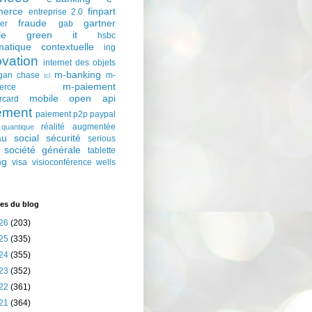
erce
finpart
entreprise 2.0
fraude
gartner
ter
gab
le
green it
hsbc
matique contextuelle
ing
ovation
internet des objets
m-banking
gan chase
m-
lcl
m-paiement
erce
mobile
open api
rcard
ement
paiement p2p
paypal
réalité augmentée
quantique
au social
sécurité
serious
société générale
tablette
ng
visa
visioconférence
wells
es du blog
26
(203)
25
(335)
24
(355)
23
(352)
22
(361)
21
(364)