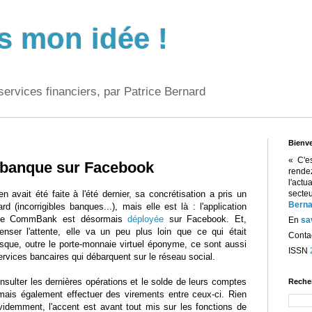
s mon idée !
services financiers, par Patrice Bernard
Bienv
« C'e
a banque sur Facebook
rend
l'act
n avait été faite à l'été dernier, sa concrétisation a pris un
sect
Berna
rd (incorrigibles banques...), mais elle est là : l'application
e CommBank est désormais
déployée
sur Facebook. Et,
En
sa
nser l'attente, elle va un peu plus loin que ce qui était
Contac
isque, outre le porte-monnaie virtuel éponyme, ce sont aussi
ISSN
rvices bancaires qui débarquent sur le réseau social.
nsulter les dernières opérations et le solde de leurs comptes
Reche
 mais également effectuer des virements entre ceux-ci. Rien
évidemment, l'accent est avant tout mis sur les fonctions de