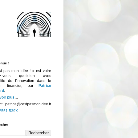
enue !
st pas mon idée ! » est votre
ez-vous quotidien avec
ualité de l'innovation dans le
eur financier, par
Patrice
rd
.
voir plus
…
t :
patrice@cestpasmonidee.fr
2551-539X
rcher