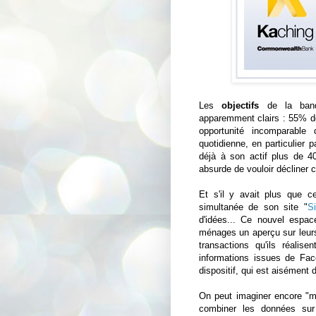
Les
objectifs
de la banqu
apparemment clairs : 55% des
opportunité incomparable 
quotidienne, en particulier 
déjà à son actif plus de 4
absurde de vouloir décliner 
Et s'il y avait plus que 
simultanée de son site "
Si
d'idées... Ce nouvel espac
ménages un aperçu sur leurs
transactions qu'ils réalis
informations issues de Fac
dispositif, qui est aisément
On peut imaginer encore "m
combiner les données sur 