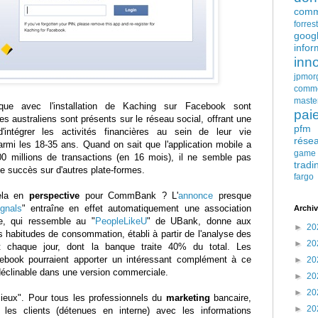
comm
forres
goog
infor
inn
jpmor
comm
maste
e avec l'installation de Kaching sur Facebook sont
pai
 australiens sont présents sur le réseau social, offrant une
pfm
d'intégrer les activités financières au sein de leur vie
rése
parmi les 18-35 ans. Quand on sait que l'application mobile a
game
00 millions de transactions (en 16 mois), il ne semble pas
tradi
ce succès sur d'autres plate-formes.
fargo
cela en
perspective
pour CommBank ? L'
annonce
presque
gnals
" entraîne en effet automatiquement une association
Archiv
e, qui ressemble au "
PeopleLikeU
" de UBank, donne aux
►
20
 habitudes de consommation, établi à partir de l'analyse des
►
20
ent chaque jour, dont la banque traite 40% du total. Les
ebook pourraient apporter un intéressant complément à ce
►
20
 déclinable dans une version commerciale.
►
20
►
20
ieux". Pour tous les professionnels du
marketing
bancaire,
►
20
les clients (détenues en interne) avec les informations