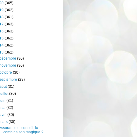
20
(365)
19
(362)
18
(361)
17
(363)
16
(363)
15
(362)
14
(362)
13
(362)
décembre
(30)
novembre
(30)
octobre
(30)
septembre
(29)
août
(31)
juillet
(30)
juin
(31)
mai
(32)
avril
(30)
mars
(30)
Assurance et conseil, la
combinaison magique ?