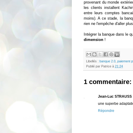
provenant du monde extérieur
les clients installent Kach
entre leurs comptes bancair
moins). A ce stade, la ban
rien ne l'empêche d'aller plus 
Intégrer la banque dans le q
dimension
!
Libellés :
banque 2.0
,
paiement 
Publié par
Patrice
à
21:24
1 commentaire:
Jean-Luc STRAUSS
une superbe adaptatio
Répondre