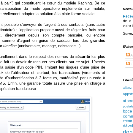
 à pair") qui constituent le cœur du modèle Kaching. De ce
transposition du mode opératoire implémenté sur mobile,
Newsle
 réellement adapter la solution à la plate-forme sociale.
Rece
de « 
nt possible d'envoyer de l'argent à ses contacts (sans autre
votre 
inataire) : l'application propose aussi de régler les frais pour
Suive
 directement depuis son compte bancaire, ou encore
 somme d'argent en guise de cadeau, lors des
grandes
ur
timeline
(anniversaire, mariage, naissance...).
S’abo
Ar
urellement dans le respect des normes de
sécurité
les plus
fait un devoir de rassurer ses clients sur ce sujet. L'accès
C
a saisie d'un code PIN, limitant les risques d'une prise de
de l'utilisateur et, surtout, les transactions (virements et
 d'authentification à 2 facteurs, matérialisé par un code à
Libell
S. Enfin, une garantie totale assure une prise en charge à
allianz
opération frauduleuse.
appst
of am
postal
bpce
comm
crédi
déve
don