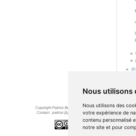
►
►
►
20
►
20
►
20
Nous utilisons
Nous utilisons des cook
Copyright Patrice Bernard © 2010-2025
votre expérience de na
Contact : patrice [à] cestpasmonidee.fr
contenu personnalisé et
notre site et pour com