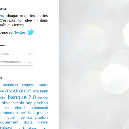
tter
vez
chaque matin les articles
C'est pas mon idée ! » dans
boîte aux lettres.
z-moi sur
Twitter
nner
ticles
ommentaires
és
american express
apple
assurance
ore
axa
bank
banque 2.0
erica
banque
bbva
bitcoin
bnp paribas
e
cloud
citi
collaboratif
unication
crédit agricole
t mutuel
dématérialisation
loppement
digital native
nées
e-banking
e-