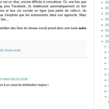
 est un rêve, encore difficile à concrétiser. Or, une fois que
►
20
ing pour Facebook, ils établissent automatiquement un lien
►
20
es et leur vie sociale en ligne (une partie de celle-ci, du
►
20
que n'exploite que les événements dans son approche. Mais
loin...
►
20
►
20
uotidien des fans du réseau social prend alors une toute
autre
►
20
►
20
▼
20
►
p2p
,
réseau social
►
►
►
►
►
8 mars 2013 à 10:45
►
n à un canal de distribution majeur !
►
►
▼