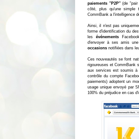
paiements "P2P"
(de "pair
côté, plus qu'une simple 
CommBank a l'intelligence de
Ainsi, il n'est pas uniqueme
forme d'identification du dest
les
événements
Facebook,
d'envoyer à ses amis une
occasions
notifiées dans le
Ces nouveautés se font nat
rigoureuses et CommBank se 
aux services est soumis à l
contrôle du compte Facebook 
paiements) adoptent un mode
usage unique envoyé par SM
100% du préjudice en cas d'