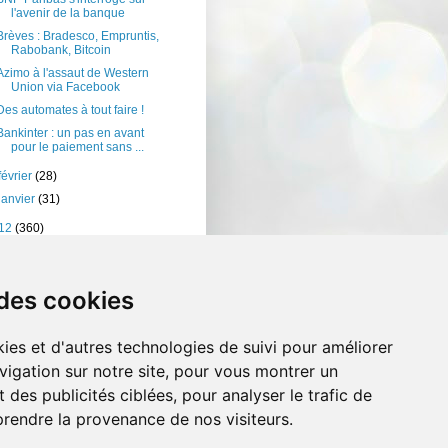
l'avenir de la banque
Brèves : Bradesco, Empruntis,
Rabobank, Bitcoin
Azimo à l'assaut de Western
Union via Facebook
Des automates à tout faire !
Bankinter : un pas en avant
pour le paiement sans ...
février
(28)
janvier
(31)
12
(360)
11
(401)
10
(238)
 des cookies
ies et d'autres technologies de suivi pour améliorer
vigation sur notre site, pour vous montrer un
 des publicités ciblées, pour analyser le trafic de
prendre la provenance de nos visiteurs.