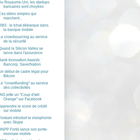
Au Royaume-Uni, les startups
bancaires sont choyées
Ces idées simples qui
marchent...
RBS : le tchat débarque dans
la banque mobile
Le crowdsourcing au service
de la sécurité
Quand la Silicon Valley se
lance dans l'assurance
Bank Innovation Awards :
Bancorp, SaverNation
Un début de cadre légal pour
Bitcoin
Le "crowdfunding" au service
des collectivités
ING jette un "Coup d'œil
Orange" sur Facebook
Apprendre le score de crédit
sur mobile
Tookam introduit la visiophonie
avec Skype
BNPP Fortis lance son porte-
monnaie mobile