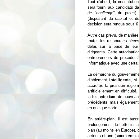
Tout d'abord, la constituti
sera fourni aux candidats d
de "
challenge
" du projet)
(disposant du capital et d
décision sera rendue sous 6
Autre cas prévu, de manière
toutes les ressources néces
délai, sur la base de leur 
dirigeants. Cette autorisat
entrepreneurs de procéder
informatique avec une certain
La démarche du gouvernemen
diablement
intelligente
, si
accroître la pression règle
artificiellement en difficult
la fois introduire de nouvea
précédents, mais également i
en quelque sorte.
En arrière-plan, il est aus
prolongement de cette initia
plan (au moins en Europe), 
acteurs et une (saine) émula