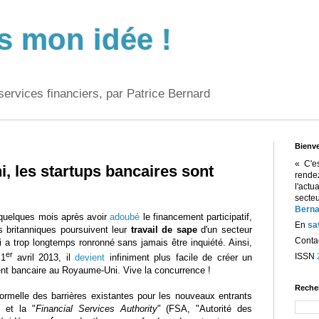
s mon idée !
services financiers, par Patrice Bernard
Bienv
« C'e
 les startups bancaires sont
rend
l'act
sect
Berna
quelques mois après avoir
adoubé
le financement participatif,
En
sa
és britanniques poursuivent leur
travail de sape
d'un secteur
Contac
i a trop longtemps ronronné sans jamais être inquiété. Ainsi,
er
ISSN
 1
avril 2013, il
devient
infiniment plus facile de créer un
nt bancaire au Royaume-Uni. Vive la concurrence !
Reche
formelle des barrières existantes pour les nouveaux entrants
 et la "
Financial Services Authority
" (FSA, "Autorité des