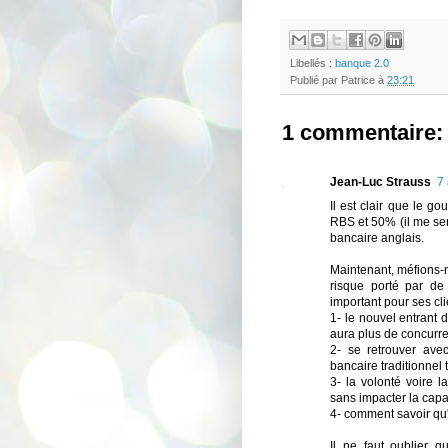
Libellés :
banque 2.0
Publié par
Patrice
à
23:21
1 commentaire:
Jean-Luc Strauss
7 
Il est clair que le g
RBS et 50% (il me sem
bancaire anglais.
Maintenant, méfions-
risque porté par de
important pour ses cli
1- le nouvel entrant d
aura plus de concurr
2- se retrouver avec
bancaire traditionnel
3- la volonté voire l
sans impacter la capa
4- comment savoir qu'
Il ne faut oublier q