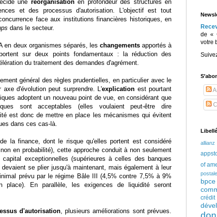
décidé une
réorganisation
en profondeur des structures en
nces et des processus d'autorisation. L'objectif est tout
Newsle
oncurrence face aux institutions financières historiques, en
Rece
ups
dans le secteur.
de « 
votre 
SA en deux organismes séparés, les
changements
apportés à
 portent sur deux points fondamentaux : la réduction des
Suive
célération du traitement des demandes d'agrément.
S’abo
ment général des règles prudentielles, en particulier avec le
r axe d'évolution peut surprendre. L'
explication
est pourtant
Ar
nniques adoptent un nouveau point de vue, en considérant que
C
ques sont acceptables (elles voulaient peut-être dire
orité est donc de mettre en place les mécanismes qui évitent
es dans ces cas-là.
Libell
e la finance, dont le risque qu'elles portent est considéré
allianz
non en probabilité), cette approche conduit à non seulement
appst
 capital exceptionnelles (supérieures à celles des banques
of am
s devaient se plier jusqu'à maintenant, mais également à leur
postal
minimal prévu par le régime Bâle III (4,5% contre 7,5% à 9%
bpce
 place). En parallèle, les exigences de liquidité seront
comm
crédi
déve
essus d'autorisation
, plusieurs améliorations sont prévues.
don