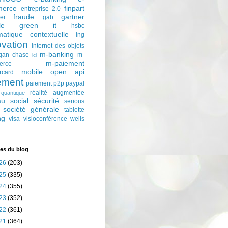
erce
finpart
entreprise 2.0
fraude
gartner
ter
gab
le
green it
hsbc
matique contextuelle
ing
ovation
internet des objets
m-banking
gan chase
m-
lcl
m-paiement
erce
mobile
open api
rcard
ement
paiement p2p
paypal
réalité augmentée
quantique
au social
sécurité
serious
société générale
tablette
ng
visa
visioconférence
wells
es du blog
26
(203)
25
(335)
24
(355)
23
(352)
22
(361)
21
(364)