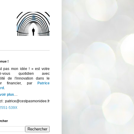
enue !
st pas mon idée ! » est votre
ez-vous quotidien avec
ualité de l'innovation dans le
eur financier, par
Patrice
rd
.
voir plus
…
t :
patrice@cestpasmonidee.fr
2551-539X
rcher