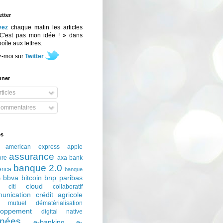
tter
vez
chaque matin les articles
C'est pas mon idée ! » dans
boîte aux lettres.
z-moi sur
Twitter
nner
ticles
ommentaires
és
american express
apple
assurance
ore
axa
bank
banque 2.0
erica
banque
bbva
bitcoin
bnp paribas
e
cloud
citi
collaboratif
unication
crédit agricole
t mutuel
dématérialisation
loppement
digital native
nées
e-banking
e-