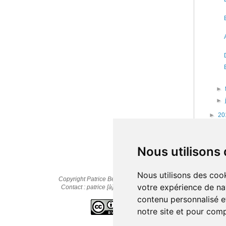
►
►
►
20
►
20
►
20
Nous utilisons
Nous utilisons des cook
Copyright Patrice Bernard © 2010-2025
votre expérience de na
Contact : patrice [à] cestpasmonidee.fr
contenu personnalisé et
notre site et pour com