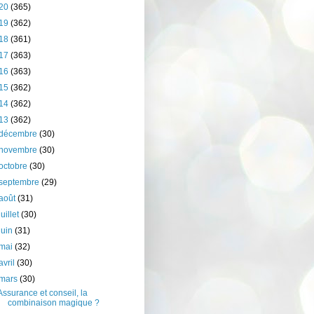
20
(365)
19
(362)
18
(361)
17
(363)
16
(363)
15
(362)
14
(362)
13
(362)
décembre
(30)
novembre
(30)
octobre
(30)
septembre
(29)
août
(31)
juillet
(30)
juin
(31)
mai
(32)
avril
(30)
mars
(30)
Assurance et conseil, la
combinaison magique ?