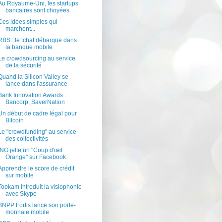
Au Royaume-Uni, les startups
bancaires sont choyées
Ces idées simples qui
marchent...
RBS : le tchat débarque dans
la banque mobile
Le crowdsourcing au service
de la sécurité
Quand la Silicon Valley se
lance dans l'assurance
Bank Innovation Awards :
Bancorp, SaverNation
Un début de cadre légal pour
Bitcoin
Le "crowdfunding" au service
des collectivités
ING jette un "Coup d'œil
Orange" sur Facebook
Apprendre le score de crédit
sur mobile
Tookam introduit la visiophonie
avec Skype
BNPP Fortis lance son porte-
monnaie mobile