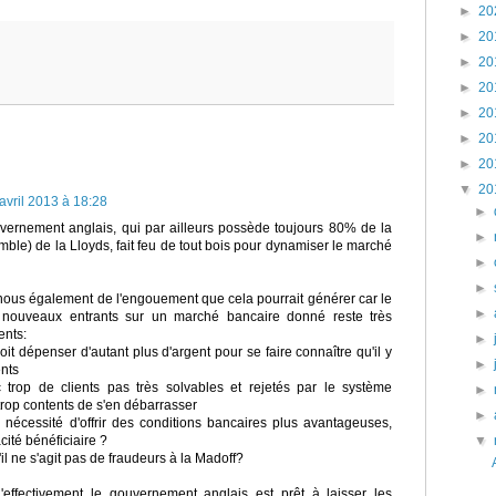
►
20
►
20
►
20
►
20
►
20
►
20
►
20
▼
20
avril 2013 à 18:28
►
ouvernement anglais, qui par ailleurs possède toujours 80% de la
►
ble) de la Lloyds, fait feu de tout bois pour dynamiser le marché
►
►
nous également de l'engouement que cela pourrait générer car le
►
 nouveaux entrants sur un marché bancaire donné reste très
ents:
►
oit dépenser d'autant plus d'argent pour se faire connaître qu'il y
►
ents
 trop de clients pas très solvables et rejetés par le système
►
 trop contents de s'en débarrasser
►
a nécessité d'offrir des conditions bancaires plus avantageuses,
cité bénéficiaire ?
▼
il ne s'agit pas de fraudeurs à la Madoff?
u'effectivement le gouvernement anglais est prêt à laisser les