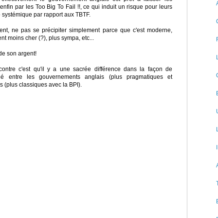
 enfin par les Too Big To Fail !!, ce qui induit un risque pour leurs
p systémique par rapport aux TBTF.
ient, ne pas se précipiter simplement parce que c'est moderne,
ent moins cher (?), plus sympa, etc...
de son argent!
ontre c'est qu'il y a une sacrée différence dans la façon de
é entre les gouvernements anglais (plus pragmatiques et
s (plus classiques avec la BPI).