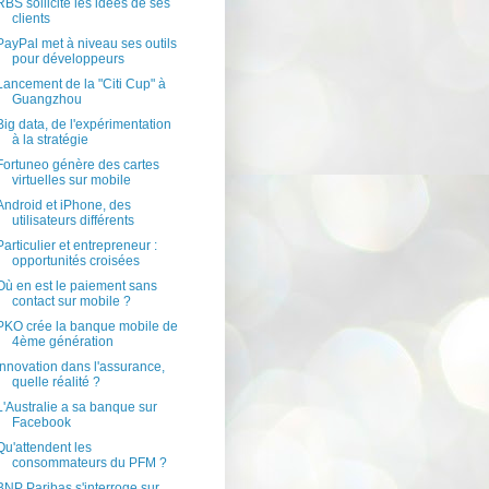
RBS sollicite les idées de ses
clients
PayPal met à niveau ses outils
pour développeurs
Lancement de la "Citi Cup" à
Guangzhou
Big data, de l'expérimentation
à la stratégie
Fortuneo génère des cartes
virtuelles sur mobile
Android et iPhone, des
utilisateurs différents
Particulier et entrepreneur :
opportunités croisées
Où en est le paiement sans
contact sur mobile ?
PKO crée la banque mobile de
4ème génération
Innovation dans l'assurance,
quelle réalité ?
L'Australie a sa banque sur
Facebook
Qu'attendent les
consommateurs du PFM ?
BNP Paribas s'interroge sur