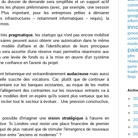
on du dossier de demande sera simplifiée et un support actif
comm
ans les phases préliminaires (avec, par exemple, une session
forres
. Plus important, pour les entreprises prêtes à démarrer
goog
es infrastructures – notamment informatiques – requis), la
infor
 mois.
inn
jpmor
 très
pragmatique
, les
startups
qui n'ont pas encore mobilisé
comm
saires peuvent aussi obtenir une autorisation dans le même
maste
modèle d'affaire et de l'identification de leurs principaux
pai
ion sera assortie d'une réserve mais permettra néanmoins aux
pfm
 à une levée de fonds ou à la mise en œuvre d'un système
rése
e confiance en l'avenir du projet.
game
tradi
t britannique est extraordinairement
audacieuse
mais aussi
fargo
 elle suscite des vocations. Car, plutôt que de continuer à
mentaire sur les banques existantes, au risque de les mettre
é, l'allègement des contraintes sur les nouveaux entrants va à
Archiv
ux modèles dont on espère qu'ils soient plus vertueux que les
►
20
nciter tout le secteur à évoluer... Une pression constructive,
►
20
►
20
si possible d'imaginer une
vision stratégique
à l'œuvre en
►
20
tive. Si Londres veut rester une place financière de premier
►
20
quoi de plus naturel que de stimuler l'émergence de nouveaux
►
20
tion entre "anciens et modernes" ?