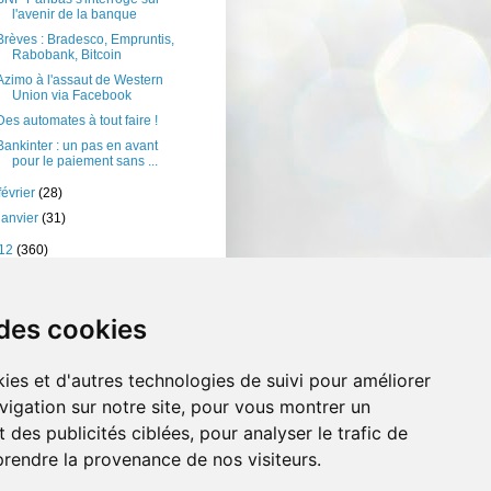
l'avenir de la banque
Brèves : Bradesco, Empruntis,
Rabobank, Bitcoin
Azimo à l'assaut de Western
Union via Facebook
Des automates à tout faire !
Bankinter : un pas en avant
pour le paiement sans ...
février
(28)
janvier
(31)
12
(360)
11
(401)
10
(238)
 des cookies
ies et d'autres technologies de suivi pour améliorer
vigation sur notre site, pour vous montrer un
 des publicités ciblées, pour analyser le trafic de
prendre la provenance de nos visiteurs.