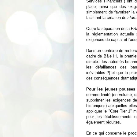
Services Financiers") ont 
place, ainsi que des exige
simplement de favoriser la c
facilitant la création de
start
Outre la séparation de la F
la réglementation actuelle
exigences de capital et l'ac
Dans un contexte de renforce
cadre de Bâle III, le premie
simple : les autorités brita
les défaillances des ban
inévitables ?) et que la pri
des conséquences dramatiqu
Pour les jeunes pousses
d
comme limité (en volume, si
supprimer les exigences de
historiques) auxquelles elle
appliquer le "Core Tier 1" 
pour les établissements en
également réduites.
En ce qui concerne le
proc