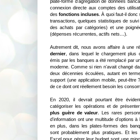
plate-forme d'agrégation de données bancair
connexion directe aux comptes des utilisa
des
fonctions incluses
. À quoi faut-il donc
transactions, quelques statistiques de suiv
des achats par catégories) et une poign
(dépenses récurrentes, actifs nets…).
Autrement dit, nous avons affaire à une r
dernier
, dans lequel le chargement plus 
émis par les banques a été remplacé par un
moderne. Comme si rien n'avait changé d
deux décennies écoulées, autant en terme
support (une application mobile, peut-être 
de ce dont ont réellement besoin les conso
En 2020, il devrait pourtant être évide
catégoriser les opérations et de présenter
plus guère de valeur
. Les rares person
d'information ont une multitude d'options à 
en plus, dans les plates-formes des ban
sont probablement plus pratiques. Et les r
Excel pour gérer leur budget sont une minor