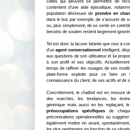
celles qui peuvent se permettre de recou
contentent d'une aide épisodique, notamme
population désireuse de
prendre en charg
dans le but, par exemple, de s'assurer de 
ou, plus simplement, de se sentir en contrô
besoins de soutien restent largement ignoré
Tel est donc la lacune béante que vise à com
d'un
agent conversationnel
intelligent, di
aux questions de son utilisateur et lui pr
à son profil et ses objectifs. Actuellemen
temps de raffiner les rouages de ses modèl
plate-forme exploite pour ce faire un 
connaissance du client, de ses actifs et de s
Concrètement, le chatbot est en mesure de t
des marchés, les tendances, les évén
générique mais aussi en les replaçant, l
préoccupations spécifiques
de chaque 
préconisations opérationnelles ou suggérer 
également mettre en avant, spontanément, 
les plus pertinentes en fonction de sa situatio