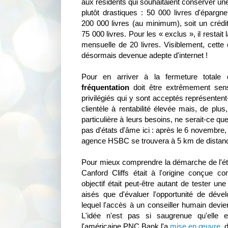
aux résidents qui souhaitaient conserver une 
plutôt drastiques : 50 000 livres d'épargne
200 000 livres (au minimum), soit un crédit
75 000 livres. Pour les « exclus », il restait 
mensuelle de 20 livres. Visiblement, cette 
désormais devenue adepte d'internet !
Pour en arriver à la fermeture totale
fréquentation
doit être extrêmement sens
privilégiés qui y sont acceptés représentent
clientèle à rentabilité élevée mais, de plus,
particulière à leurs besoins, ne serait-ce q
pas d'états d'âme ici : après le 6 novembre, 
agence HSBC se trouvera à 5 km de distan
Pour mieux comprendre la démarche de l'éta
Canford Cliffs était à l'origine conçue 
objectif était peut-être autant de tester un
aisés que d'évaluer l'opportunité de dév
lequel l'accès à un conseiller humain devie
L'idée n'est pas si saugrenue qu'elle e
l'américaine PNC Bank l'a
mise en œuvre
, 