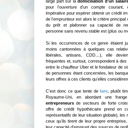
large part sur la
domiciliation d'un salaire
pour l'ouverture d'un compte courant, c
impérative pour espérer obtenir un crédit i
de l'emprunteur est alors le critère principal
du prêt et plafonner sa capacité de r
personne sans revenu stable est (plus ou m
Si les occurrences de ce genre étaient j
moins cantonnées à quelques cas relativ
libérales, artisans, CDD…), elle devi
fréquentes et, surtout, correspondent à des
entre le chauffeur Uber et le fondateur de
st
de personnes étant concernées, les banques
leurs offres à ces clients qu'elles considèren
C'est donc ce que tente de
faire
, plutôt t
Royaume-Uni, en abordant une frange 
entrepreneurs
de secteurs de forte crois
offre de crédit hypothécaire prend en c
représentatifs de leur situation globale), le
ceux qu'ils tirent de leur propre entreprise,
leur capacité d'emprunt des sources de profi