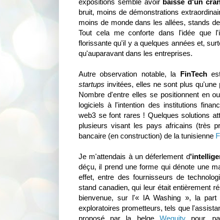
expositions semble avoir
baissé d'un cra
bruit, moins de démonstrations extraordina
moins de monde dans les allées, stands 
Tout cela me conforte dans l'idée que l'
florissante qu'il y a quelques années et, surt
qu'auparavant dans les entreprises.
Autre observation notable, la
FinTech
est
startups
invitées, elles ne sont plus qu'un
Nombre d'entre elles se positionnent en 
logiciels à l'intention des institutions fin
web3 se font rares ! Quelques solutions att
plusieurs visant les pays africains (très p
bancaire (en construction) de la tunisienne
F
Je m'attendais à un déferlement d
'intellige
déçu, il prend une forme qui dénote une ma
effet, entre des fournisseurs de technolog
stand canadien, qui leur était entièrement r
bienvenue, sur l'« IA Washing », la part
exploratoires prometteurs, tels que l'assist
proposé par la belge
Wequity
pour, par